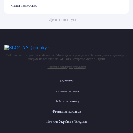
Читать полностью
Дивитись усі
Цей сайт несе інформаційну діяльність. Ми не даємо гарантуємо здійснення угоди та достовірну
інформацію оголошення. AUTOIN це торгова марка в Україні
Политика конфиденциальности
Контакти
Реклама на сайті
CRM для бізнесу
Франшиза autoin.ua
Новини України в Telegram