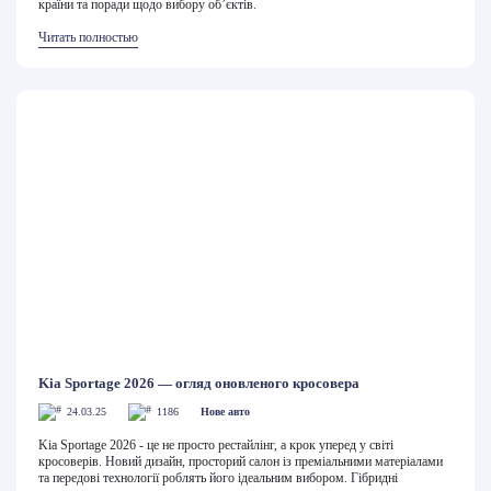
країни та поради щодо вибору об’єктів.
Читать полностью
Kia Sportage 2026 — огляд оновленого кросовера
24.03.25
1186
Нове авто
Kia Sportage 2026 - це не просто рестайлінг, а крок уперед у світі
кросоверів. Новий дизайн, просторий салон із преміальними матеріалами
та передові технології роблять його ідеальним вибором. Гібридні