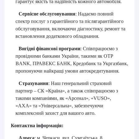
гарантує якість та надійність кожного автомобіля.
​
Сервісне обслуговування
:
Надаємо повний
спектр послуг з гарантійного та післягарантійного
обслуговування, включаючи діагностику, ремонт та
встановлення додаткового обладнання.
​
Вигідні фінансові програми
:
Співпрацюємо з
провідними банками України, такими як OTP
BANK, ПРАВЕКС БАНК, Кредобанк та Укргазбанк,
пропонуючи найкращі умови автокредитування.
Страхування
:
Наш генеральний страховий
партнер – СК «Країна», а також співпрацюємо з
такими компаніями, як «Арсенал», «VUSO»,
«АХА» та «Універсальна», забезпечуючи
комплексний захист для вашого авто.
​
Контактна інформація:
Адреса
:
м. Черкаси, вул. Сумгаїтська, 8