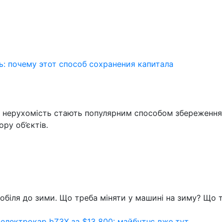
: почему этот способ сохранения капитала
у нерухомість стають популярним способом збереження ка
ру об’єктів.
обіля до зими. Що треба міняти у машині на зиму? Що 
електрокар bZ3X за $13 800: майбутнє вже тут