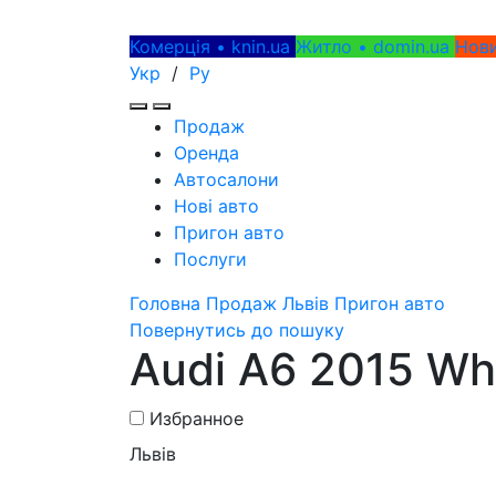
Комерція • knin.ua
Житло • domin.ua
Нови
Укр
/
Ру
Продаж
Оренда
Автосалони
Нові авто
Пригон авто
Послуги
Головна
Продаж
Львів
Пригон авто
Повернутись до пошуку
Audi A6 2015 Wh
Избранное
Львів