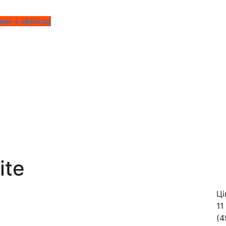
ни • ukrin.ua
ite
Ці
11
(4