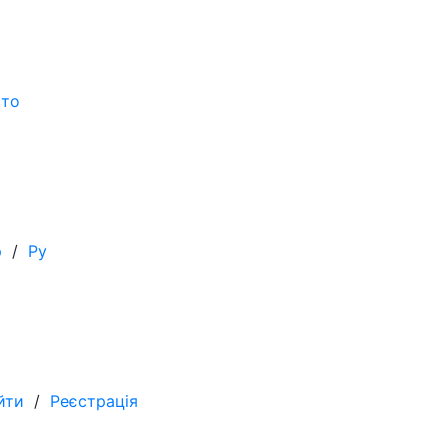
сто
р
/
Ру
йти
/
Реєстрація