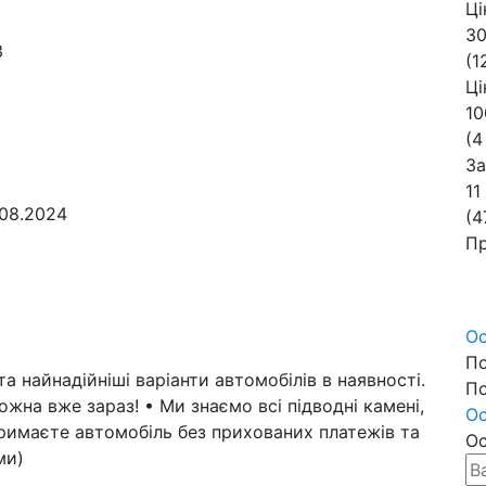
Ці
30
3
(1
Ці
10
(4
За
11
08.2024
(4
П
Ос
По
а найнадійніші варіанти автомобілів в наявності.
По
жна вже зараз! • Ми знаємо всі підводні камені,
Ос
тримаєте автомобіль без прихованих платежів та
Ос
ми)