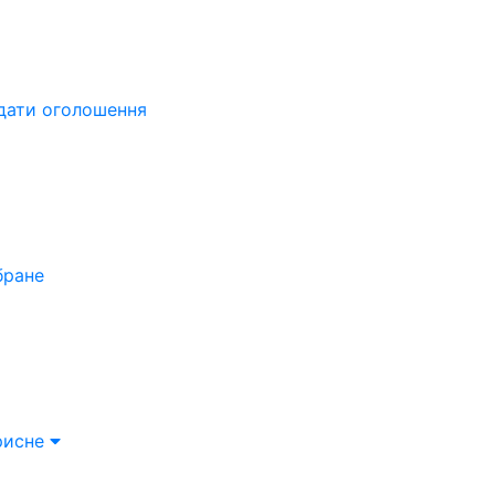
дати оголошення
бране
рисне