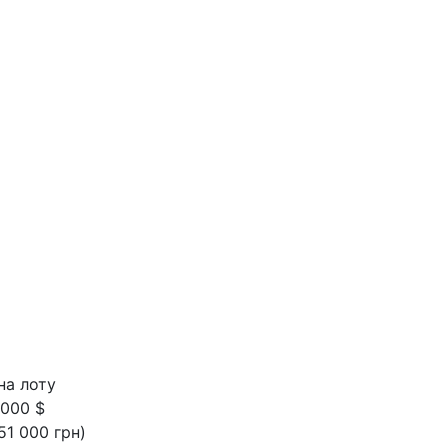
на лоту
 000 $
51 000 грн)