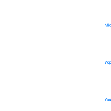
Мі
Ук
Уві