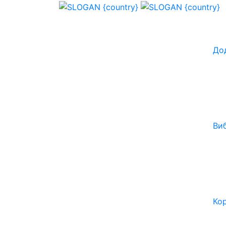
До
Ви
Ко