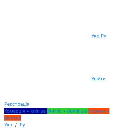
Укр
Ру
Увійти
Реєстрація
Комерція • knin.ua
Житло • domin.ua
Новини •
ukrin.ua
Укр
/
Ру