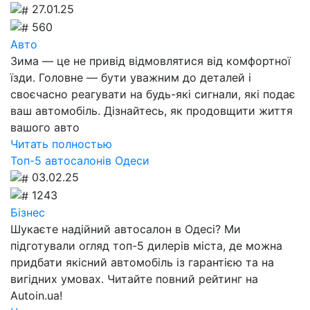
27.01.25
560
Авто
Зима — це не привід відмовлятися від комфортної
їзди. Головне — бути уважним до деталей і
своєчасно реагувати на будь-які сигнали, які подає
ваш автомобіль. Дізнайтесь, як продовщити життя
вашого авто
Читать полностью
Топ-5 автосалонів Одеси
03.02.25
1243
Бізнес
Шукаєте надійний автосалон в Одесі? Ми
підготували огляд топ-5 дилерів міста, де можна
придбати якісний автомобіль із гарантією та на
вигідних умовах. Читайте повний рейтинг на
Autoin.ua!