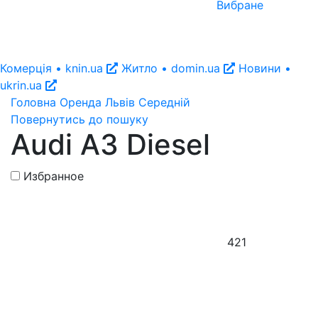
Вибране
Комерція • knin.ua
Житло • domin.ua
Новини •
ukrin.ua
Головна
Оренда
Львів
Середній
Повернутись до пошуку
Audi A3 Diesel
Избранное
421