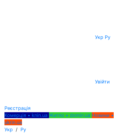
Укр
Ру
Увійти
Реєстрація
Комерція • knin.ua
Житло • domin.ua
Новини •
ukrin.ua
Укр
/
Ру