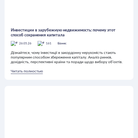
Инвестиции в зарубежную недвижимость: почему этот
способ сохранения капитала
26.05.26
161
Бізнес
Дізнайтеся, чому інвестиції в закордонну нерухомість стають
популярним способом збереження капіталу. Аналіз ринків,
дохідність, перспективні країни та поради щодо вибору об’єктів.
Читать полностью