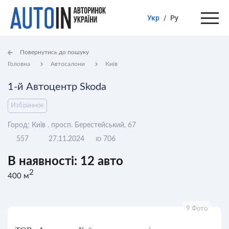
Укр
/
Ру
Повернутись до пошуку
Головна
Автосалони
Київ
1-й Автоцентр Skoda
Избранное
Город: Київ . просп. Берестейський, 67
557
27.11.2024
706
ID
В наявності: 12 авто
2
400 м
9 Фото