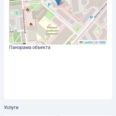
Leaflet
|
©
OSM
Панорама объекта
Услуги