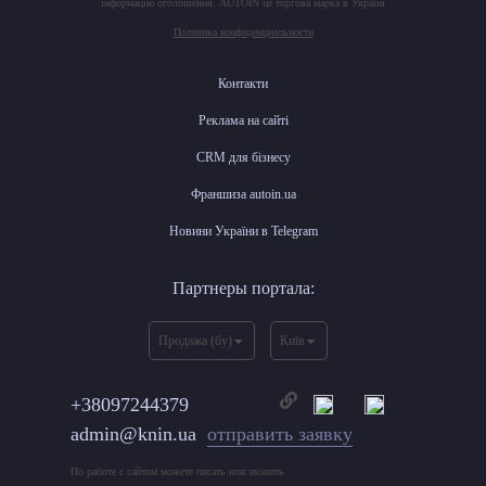
інформацію оголошення. AUTOIN це торгова марка в Україні
Политика конфиденциальности
Контакти
Реклама на сайті
CRM для бізнесу
Франшиза autoin.ua
Новини України в Telegram
Партнеры портала:
Продажа (бу)
Київ
+38097244379
admin@knin.ua
отправить заявку
По работе с сайтом можете писать или звонить