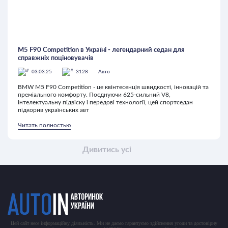
M5 F90 Competition в Україні - легендарний седан для
справжніх поціновувачів
03.03.25
3128
Авто
BMW M5 F90 Competition - це квінтесенція швидкості, інновацій та
преміального комфорту. Поєднуючи 625-сильний V8,
інтелектуальну підвіску і передові технології, цей спортседан
підкорив українських авт
Читать полностью
Дивитись усі
Цей сайт несе інформаційну діяльність. Ми не даємо гарантуємо здійснення угоди та достовірну